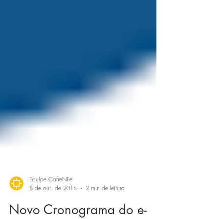
Equipe CofreNFe
8 de out. de 2018
2 min de leitura